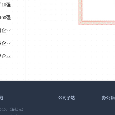
10强
00强
育企业
军企业
星企业
线
公司子站
办公系
2-168
（海状元）