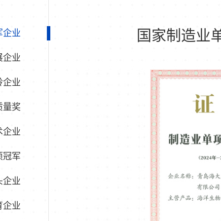
国家制造业
军企业
展企业
羚企业
质量奖
术企业
项冠军
头企业
育企业